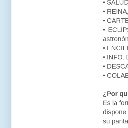
• SALUDA
• REINA
• CARTEL
• ECLIPS
astronóm
• ENCIE
• INFO.
• DESCA
• COLAB
¿Por qu
Es la fo
dispone
su pantal