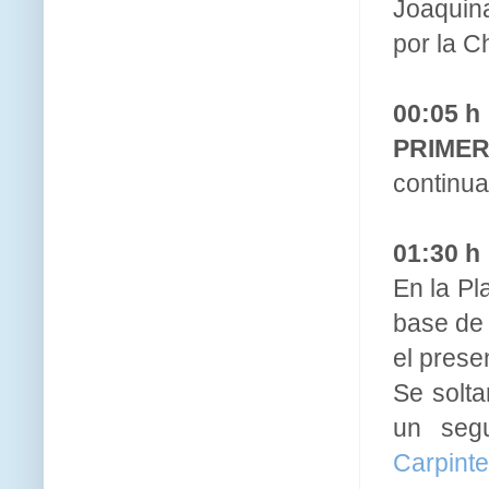
Joaquin
por la C
00:05 h
PRIME
continua
01:30 h
En la Pl
base de 
el prese
Se solta
un seg
Carpinte