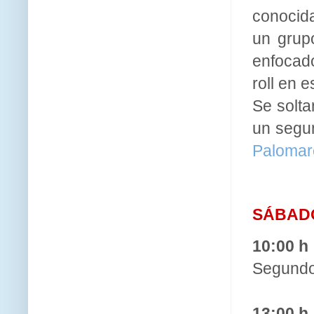
conocida
un grup
enfocado
roll en 
Se solt
un seg
Palomare
SÁBADO
10:00 h
Segund
13:00 h