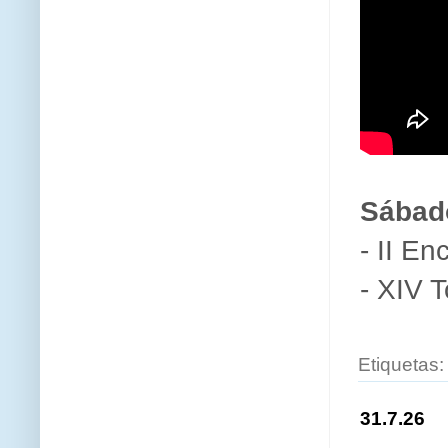
Sábad
- II E
- XIV T
Etiquetas
31.7.26