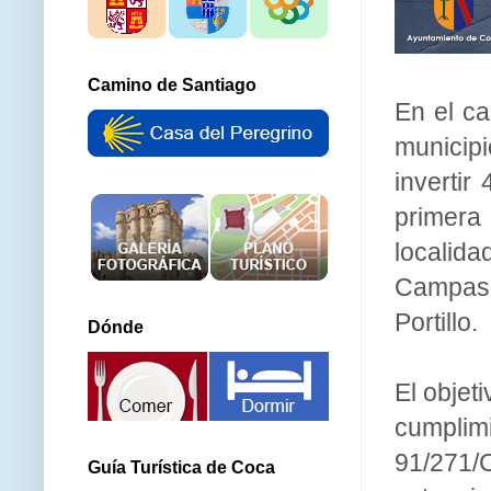
Camino de Santiago
En el ca
municip
invertir
primera
localid
Campasp
Portillo.
Dónde
El objet
cumplim
91/271
Guía Turística de Coca