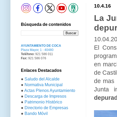
10.4.16
La Ju
Búsqueda de contenidos
depur
10.04.2
AYUNTAMIENTO DE COCA
El Cons
Plaza Mayor, 1 - 40480
Teléfono:
921 586 011
programa
Fax:
921 586 076
en marc
Enlaces Destacados
de Casti
●
Saludo del Alcalde
de mas d
●
Normativa Municipal
Junta i
●
Actas Plenos Ayuntamiento
●
Descarga de Impresos
depurad
●
Patrimonio Histórico
●
Directorio de Empresas
●
Bando Móvil