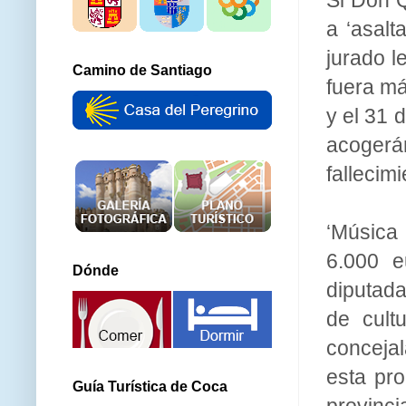
a ‘asalt
jurado l
Camino de Santiago
fuera má
y el 31 
acogerá
fallecim
‘Música 
6.000 e
Dónde
diputada
de cult
concejal
esta pro
Guía Turística de Coca
provinci