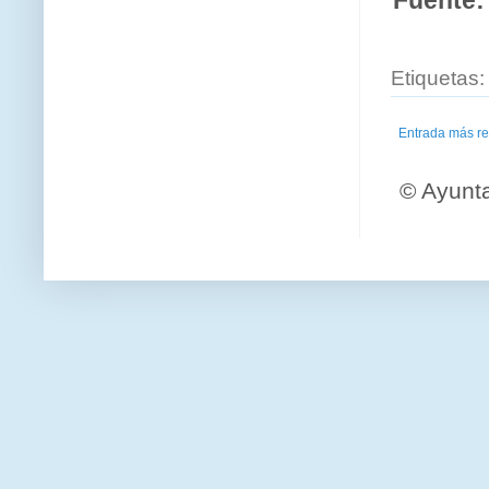
Etiquetas
Entrada más re
© Ayunt