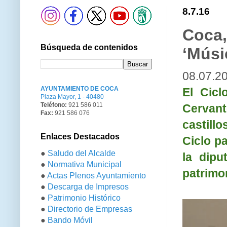
8.7.16
Coca,
Búsqueda de contenidos
‘Músi
08.07.2
AYUNTAMIENTO DE COCA
El Cicl
Plaza Mayor, 1 - 40480
Teléfono:
921 586 011
Cervant
Fax:
921 586 076
castill
Enlaces Destacados
Ciclo p
●
Saludo del Alcalde
la dipu
●
Normativa Municipal
patrimo
●
Actas Plenos Ayuntamiento
●
Descarga de Impresos
●
Patrimonio Histórico
●
Directorio de Empresas
●
Bando Móvil