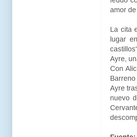
amor de 
La cita 
lugar e
castillo
Ayre, un
Con Alic
Barreno 
Ayre tra
nuevo de
Cervan
descompu
Fuente: