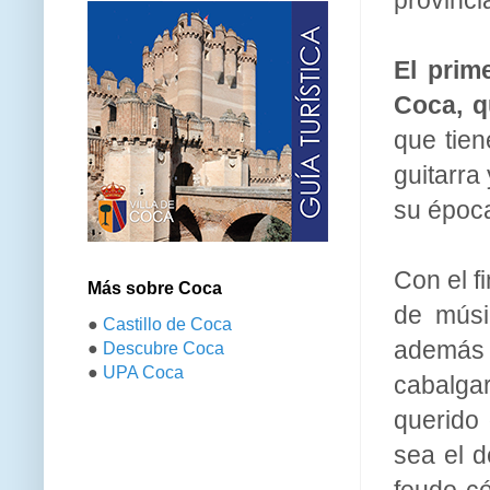
El prim
Coca, q
que tie
guitarra
su época
Con el f
Más sobre Coca
de músi
●
Castillo de Coca
además e
●
Descubre Coca
●
UPA Coca
cabalgar
querido 
sea el d
feudo c