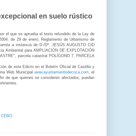
excepcional en suelo rústico
or el que se aprueba el texto refundido de la Ley de
2/2004, de 29 de enero, Reglamento de Urbanismo de
tramita a instancia de D./Dª. JESÚS AUGUSTO CID
cencia Ambiental para AMPLIACIÓN DE EXPLOTACIÓN
TRE", parcela catastral POLÍGONO 7, PARCELA
ón de este Edicto en el Boletín Oficial de Castilla y
ágina Web Municipal
www.ayuntamientodecoca.com
, el
a fin de que quienes se consideren afectados, puedan
ertinentes.
E CEBO