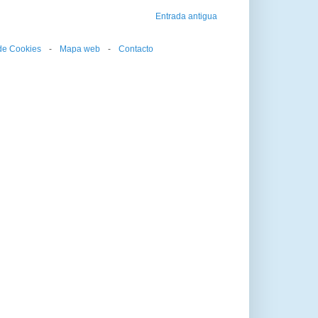
Entrada antigua
 de Cookies
--
-
--
Mapa web
--
-
--
Contacto