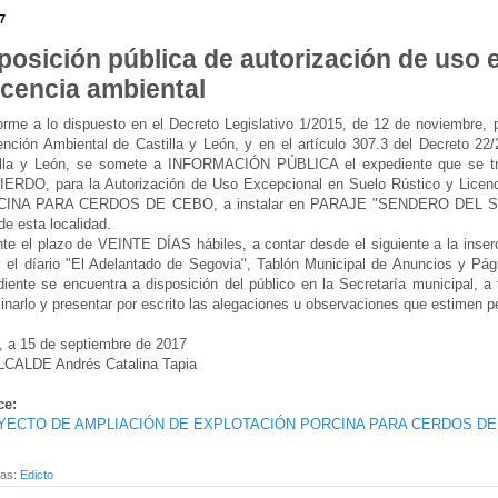
7
posición pública de autorización de uso 
licencia ambiental
rme a lo dispuesto en el Decreto Legislativo 1/2015, de 12 de noviembre, p
ención Ambiental de Castilla y León, y en el artículo 307.3 del Decreto 2
illa y León, se somete a INFORMACIÓN PÚBLICA el expediente que se 
IERDO, para la Autorización de Uso Excepcional en Suelo Rústico y Li
INA PARA CERDOS DE CEBO, a instalar en PARAJE "SENDERO DEL SAS
de esta localidad.
te el plazo de VEINTE DÍAS hábiles, a contar desde el siguiente a la inserci
, el díario "El Adelantado de Segovia", Tablón Municipal de Anuncios y P
iente se encuentra a disposición del público en la Secretaría municipal, 
narlo y presentar por escrito las alegaciones u observaciones que estimen p
, a 15 de septiembre de 2017
LCALDE Andrés Catalina Tapia
ce:
YECTO DE AMPLIACIÓN DE EXPLOTACIÓN PORCINA PARA CERDOS D
tas:
Edicto