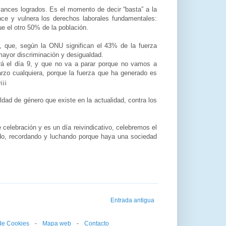
ances logrados. Es el momento de decir “basta” a la
ance y vulnera los derechos laborales fundamentales:
ue el otro 50% de la población.
s, que, según la ONU significan el 43% de la fuerza
mayor discriminación y desigualdad.
rá el día 9, y que no va a parar porque no vamos a
arzo cualquiera, porque la fuerza que ha generado es
¡¡¡
dad de género que existe en la actualidad, contra los
 celebración y es un día reivindicativo, celebremos el
do, recordando y luchando porque haya una sociedad
Entrada antigua
 de Cookies
--
-
--
Mapa web
--
-
--
Contacto