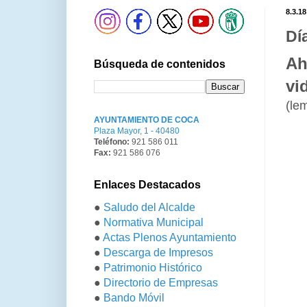
8.3.18
Dí
Ah
Búsqueda de contenidos
vi
(le
AYUNTAMIENTO DE COCA
Plaza Mayor, 1 - 40480
Teléfono:
921 586 011
Fax:
921 586 076
Enlaces Destacados
●
Saludo del Alcalde
●
Normativa Municipal
●
Actas Plenos Ayuntamiento
●
Descarga de Impresos
●
Patrimonio Histórico
●
Directorio de Empresas
●
Bando Móvil