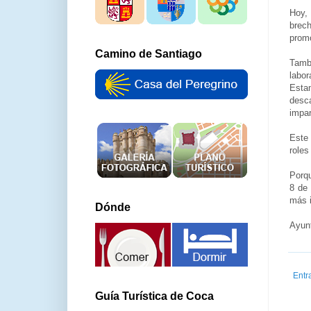
Hoy, 
brech
promo
Camino de Santiago
Tambi
labor
Esta
desca
impar
Este 
roles
Porqu
8 de
más i
Dónde
Ayun
Entr
Guía Turística de Coca