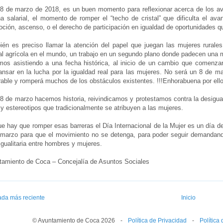
8 de marzo de 2018, es un buen momento para reflexionar acerca de los av
a salarial, el momento de romper el “techo de cristal” que dificulta el av
ción, ascenso, o el derecho de participación en igualdad de oportunidades q
én es preciso llamar la atención del papel que juegan las mujeres rurale
al agrícola en el mundo, un trabajo en un segundo plano donde padecen una 
mos asistiendo a una fecha histórica, al inicio de un cambio que comenza
nsar en la lucha por la igualdad real para las mujeres. No será un 8 de m
able y romperá muchos de los obstáculos existentes. !!!Enhorabuena por ello
8 de marzo hacemos historia, reivindicamos y protestamos contra la desigual
 y estereotipos que tradicionalmente se atribuyen a las mujeres.
e hay que romper esas barreras el Día Internacional de la Mujer es un día de
 marzo para que el movimiento no se detenga, para poder seguir demandan
gualitaria entre hombres y mujeres.
tamiento de Coca – Concejalía de Asuntos Sociales
ada más reciente
Inicio
© Ayuntamiento de Coca 2026
--
-
--
Política de Privacidad
--
-
--
Política