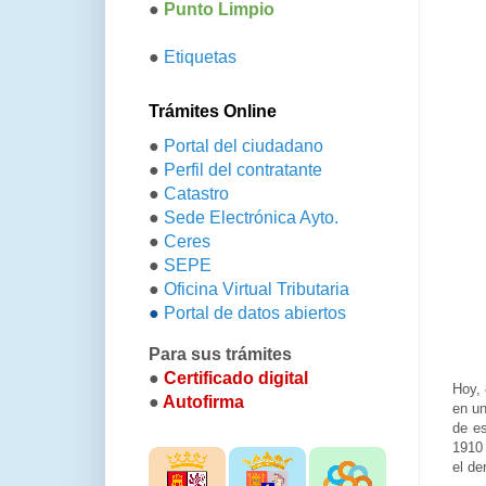
●
Punto Limpio
●
Etiquetas
Trámites Online
●
Portal del ciudadano
●
Perfil del contratante
●
Catastro
●
Sede Electrónica Ayto.
●
Ceres
●
SEPE
●
Oficina Virtual Tributaria
●
Portal de datos abiertos
Para sus trámites
●
Certificado digital
Hoy, 
●
Autofirma
en un
de es
1910 
el de