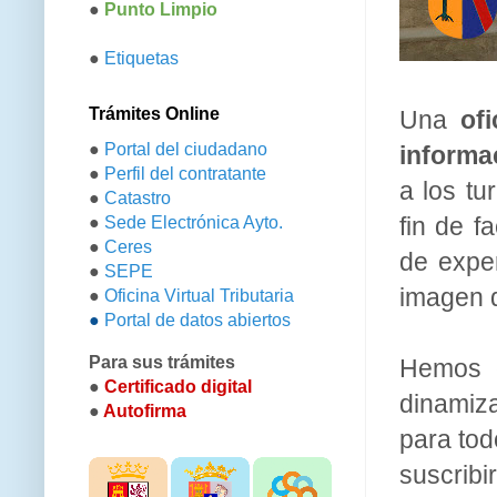
●
Punto Limpio
●
Etiquetas
Trámites Online
Una
of
●
Portal del ciudadano
informac
●
Perfil del contratante
a los tu
●
Catastro
fin de fa
●
Sede Electrónica Ayto.
●
Ceres
de exper
●
SEPE
imagen d
●
Oficina Virtual Tributaria
●
Portal de datos abiertos
Para sus trámites
Hemos 
●
Certificado digital
dinamiza
●
Autofirma
para tod
suscribi