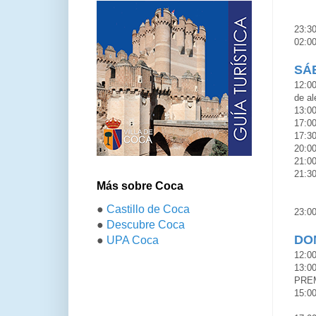
Tíck
NO S
23:30
02:00
SÁB
12:00
de al
13:00
17:00
17:30
20:00
21:00
21:3
Más sobre Coca
Tíck
NO 
●
Castillo de Coca
23:0
●
Descubre Coca
DOM
●
UPA Coca
12:00
13:0
PREM
15:00
Tícke