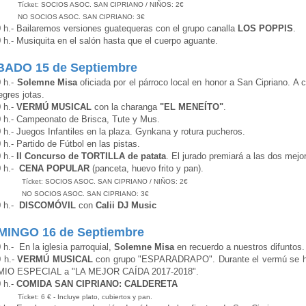
et: SOCIOS ASOC. SAN CIPRIANO / NIÑOS: 2€
OCIOS ASOC. SAN CIPRIANO: 3€
 h.- Bailaremos versiones guatequeras con el grupo canalla
LOS POPPIS
.
 h.- Musiquita en el salón hasta que el cuerpo aguante.
ADO 15 de Septiembre
 h.-
Solemne Misa
oficiada por el párroco local en honor a San Cipriano. A c
egres jotas.
 h.-
VERMÚ MUSICAL
con la charanga
"EL MENEÍTO"
.
 h.- Campeonato de Brisca, Tute y Mus.
 h.- Juegos Infantiles en la plaza. Gynkana y rotura pucheros.
 h.- Partido de Fútbol en las pistas.
 h.-
II Concurso de TORTILLA de patata
. El jurado premiará a las dos mejo
0 h.-
CENA POPULAR
(panceta, huevo frito y pan).
et: SOCIOS ASOC. SAN CIPRIANO / NIÑOS: 2€
SOCIOS ASOC. SAN CIPRIANO: 3€
0 h.-
DISCOMÓVIL
con
Calii DJ Music
INGO 16 de Septiembre
 h.- En la iglesia parroquial,
Solemne Misa
en recuerdo a nuestros difuntos.
0 h.-
VERMÚ MUSICAL
con grupo "ESPARADRAPO". Durante el vermú se hará
IO ESPECIAL a "LA MEJOR CAÍDA 2017-2018".
 h.-
COMIDA SAN CIPRIANO: CALDERETA
t: 6 € - Incluye plato, cubiertos y pan.