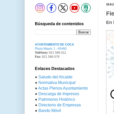
10.9.1
Fi
En 
Búsqueda de contenidos
AYUNTAMIENTO DE COCA
Plaza Mayor, 1 - 40480
Teléfono:
921 586 011
Fax:
921 586 076
Enlaces Destacados
●
Saludo del Alcalde
●
Normativa Municipal
●
Actas Plenos Ayuntamiento
●
Descarga de Impresos
●
Patrimonio Histórico
●
Directorio de Empresas
●
Bando Móvil