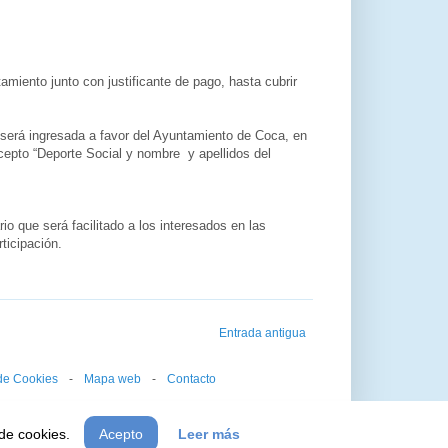
amiento junto con justificante de pago, hasta cubrir
será ingresada a favor del Ayuntamiento de Coca, en
ncepto “Deporte Social y nombre y apellidos del
o que será facilitado a los interesados en las
ticipación.
Entrada antigua
 de Cookies
--
-
--
Mapa web
--
-
--
Contacto
 de cookies.
Acepto
Leer más