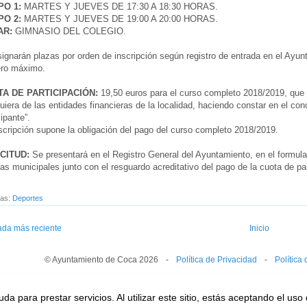
O 1:
MARTES Y JUEVES DE 17:30 A 18:30 HORAS.
O 2:
MARTES Y JUEVES DE 19:00 A 20:00 HORAS.
AR:
GIMNASIO DEL COLEGIO.
ignarán plazas por orden de inscripción según registro de entrada en el Ayunt
ro máximo.
A DE PARTICIPACIÓN:
19,50 euros para el curso completo 2018/2019, que 
uiera de las entidades financieras de la localidad, haciendo constar en el co
cipante”.
scripción supone la obligación del pago del curso completo 2018/2019.
CITUD:
Se presentará en el Registro General del Ayuntamiento, en el formulari
nas municipales junto con el resguardo acreditativo del pago de la cuota de par
tas:
Deportes
ada más reciente
Inicio
© Ayuntamiento de Coca 2026
--
-
--
Política de Privacidad
--
-
--
Política
a para prestar servicios. Al utilizar este sitio, estás aceptando el uso