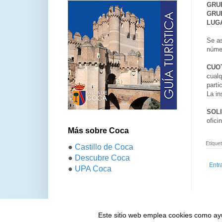
GRUP
GRUP
LUG
Se as
núme
CUOT
cualq
parti
La in
SOLI
ofici
Más sobre Coca
Etique
●
Castillo de Coca
●
Descubre Coca
Entr
●
UPA Coca
Este sitio web emplea cookies como ayud