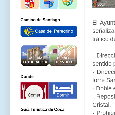
Camino de Santiago
El Ayun
señaliza
tráfico d
- Direcc
sentido 
- Direcc
Dónde
torre Sa
- Doble 
- Reposi
Cristal.
Guía Turística de Coca
- Prohib