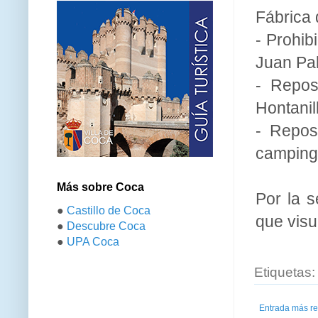
Fábrica 
- Prohib
Juan Pab
- Repos
Hontanil
- Reposi
camping
Más sobre Coca
Por la s
●
Castillo de Coca
que visu
●
Descubre Coca
●
UPA Coca
Etiquetas
Entrada más re