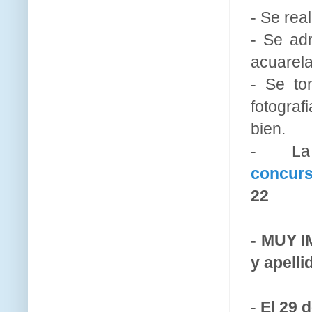
- Se rea
- Se adm
acuarela,
- Se to
fotograf
bien.
- La 
concur
22
- MUY I
y apelli
-
El 29 