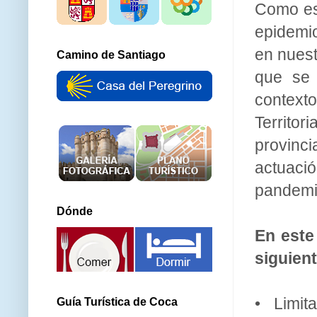
Como es
epidemi
en nuest
Camino de Santiago
que se 
context
Territor
provinc
actuaci
pandemi
Dónde
En este
siguien
• Limit
Guía Turística de Coca