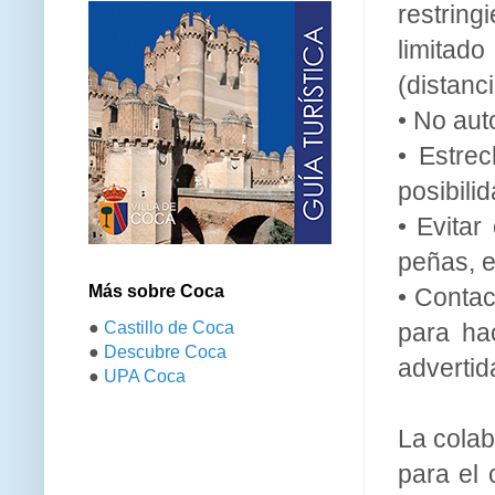
restrin
limitad
(distanci
• No aut
• Estre
posibili
• Evitar
peñas, e
Más sobre Coca
• Conta
●
Castillo de Coca
para ha
●
Descubre Coca
advertid
●
UPA Coca
La colab
para el 