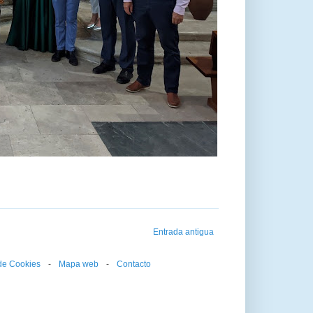
Entrada antigua
 de Cookies
--
-
--
Mapa web
--
-
--
Contacto