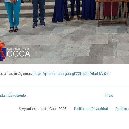
ce a las imágenes:
https://photos.app.goo.gl/22E52isAiknLfAaC6
ada más reciente
Inicio
© Ayuntamiento de Coca 2026
--
-
--
Política de Privacidad
--
-
--
Política