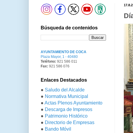
17.8.2
Dí
Búsqueda de contenidos
AYUNTAMIENTO DE COCA
Plaza Mayor, 1 - 40480
Teléfono:
921 586 011
Fax:
921 586 076
Enlaces Destacados
●
Saludo del Alcalde
●
Normativa Municipal
●
Actas Plenos Ayuntamiento
●
Descarga de Impresos
●
Patrimonio Histórico
●
Directorio de Empresas
●
Bando Móvil