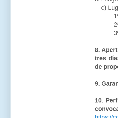
c) Lug
1
2
3
8. Apert
tres día
de prop
9. Garan
10. Perf
convo
https://