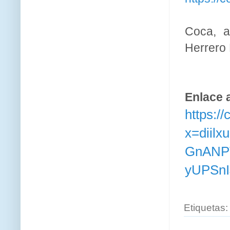
Coca, a
Herrero 
Enlace 
https:/
x=diil
GnANP
yUPSnI
Etiquetas