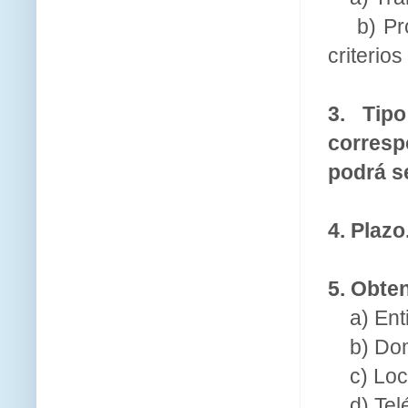
b) Pr
criterio
3. Tipo
corresp
podrá se
4. Plazo
5. Obte
a) En
b) Dom
c) Loc
d) Tel