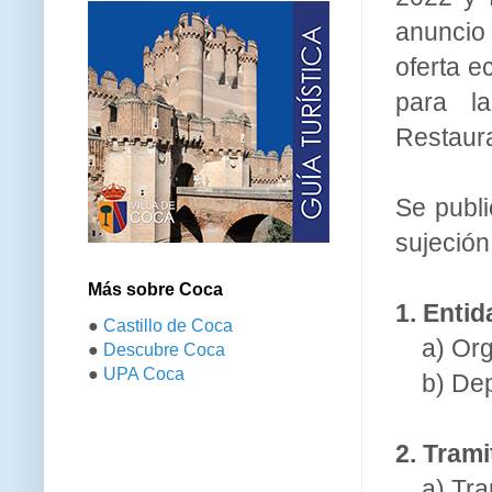
anuncio 
oferta e
para la
Restaura
Se publi
sujeción
Más sobre Coca
1. Entid
●
Castillo de Coca
a) Or
●
Descubre Coca
●
UPA Coca
b) Dep
2. Tram
a) Tra