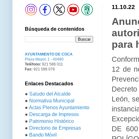
11.10.22
Anunc
Búsqueda de contenidos
autor
para 
AYUNTAMIENTO DE COCA
Conforme
Plaza Mayor, 1 - 40480
Teléfono:
921 586 011
12 de n
Fax:
921 586 076
Prevenci
Enlaces Destacados
Decreto
●
Saludo del Alcalde
León, s
●
Normativa Municipal
●
Actas Plenos Ayuntamiento
instanc
●
Descarga de Impresos
Excepci
●
Patrimonio Histórico
DE 600 
●
Directorio de Empresas
●
Bando Móvil
POLÍGON