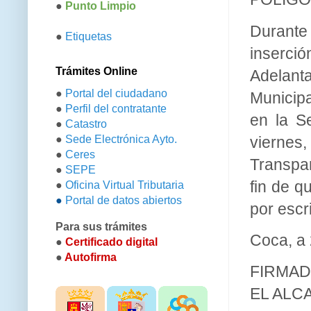
●
Punto Limpio
Durante 
●
Etiquetas
inserció
Trámites Online
Adelant
●
Portal del ciudadano
Municipa
●
Perfil del contratante
en la S
●
Catastro
viernes
●
Sede Electrónica Ayto.
●
Ceres
Transpa
●
SEPE
fin de q
●
Oficina Virtual Tributaria
●
Portal de datos abiertos
por escr
Para sus trámites
Coca, a
●
Certificado digital
●
Autofirma
FIRMA
EL ALCA