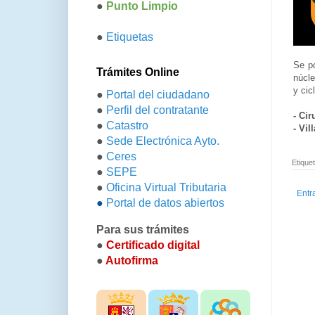
●
Punto Limpio
●
Etiquetas
Se po
Trámites Online
núcle
y cic
●
Portal del ciudadano
●
Perfil del contratante
- Ci
●
Catastro
- Vi
●
Sede Electrónica Ayto.
●
Ceres
Etique
●
SEPE
●
Oficina Virtual Tributaria
Entr
●
Portal de datos abiertos
Para sus trámites
●
Certificado digital
●
Autofirma