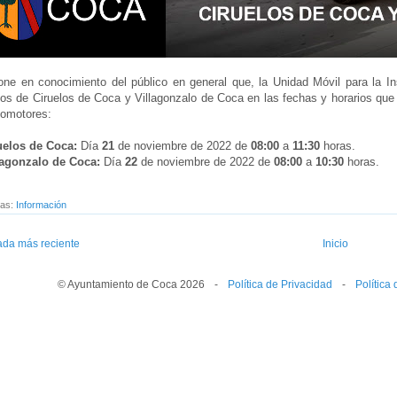
ne en conocimiento del público en general que, la Unidad Móvil para la I
os de Ciruelos de Coca y Villagonzalo de Coca en las fechas y horarios que 
lomotores:
ruelos de Coca:
Día
21
de noviembre de 2022 de
08:00
a
11:30
horas.
llagonzalo de Coca:
Día
22
de noviembre de 2022 de
08:00
a
10:30
horas.
tas:
Información
ada más reciente
Inicio
© Ayuntamiento de Coca 2026
--
-
--
Política de Privacidad
--
-
--
Política