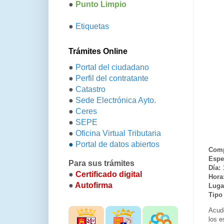
●
Punto Limpio
●
Etiquetas
Trámites Online
●
Portal del ciudadano
●
Perfil del contratante
●
Catastro
●
Sede Electrónica Ayto.
●
Ceres
●
SEPE
●
Oficina Virtual Tributaria
●
Portal de datos abiertos
Comp
Espe
Para sus trámites
Día:
1
●
Certificado digital
Hora
●
Autofirma
Luga
Tipo
Acude
los e