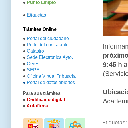
●
Punto Limpio
●
Etiquetas
Trámites Online
●
Portal del ciudadano
●
Perfil del contratante
Informa
●
Catastro
próximo
●
Sede Electrónica Ayto.
9:45 h
●
Ceres
●
SEPE
(Servici
●
Oficina Virtual Tributaria
●
Portal de datos abiertos
Ubicaci
Para sus trámites
●
Certificado digital
Academi
●
Autofirma
Etiquetas