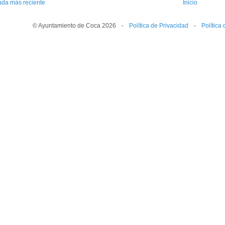
ada más reciente
Inicio
© Ayuntamiento de Coca 2026
--
-
--
Política de Privacidad
--
-
--
Política