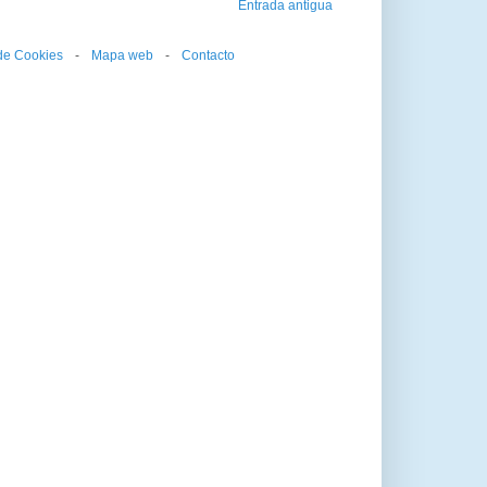
Entrada antigua
 de Cookies
--
-
--
Mapa web
--
-
--
Contacto