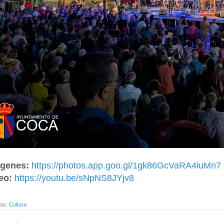
genes:
https://photos.app.goo.gl/1gk86GcVaRA4iuMn7
eo:
https://youtu.be/sNpNS8JYjv8
tas:
Cultura