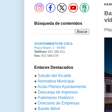
6.8.24
Ba
ví
Búsqueda de contenidos
Pla
AYUNTAMIENTO DE COCA
Plaza Mayor, 1 - 40480
Teléfono:
921 586 011
Fax:
921 586 076
Enlaces Destacados
●
Saludo del Alcalde
●
Normativa Municipal
●
Actas Plenos Ayuntamiento
●
Descarga de Impresos
●
Patrimonio Histórico
●
Directorio de Empresas
●
Bando Móvil