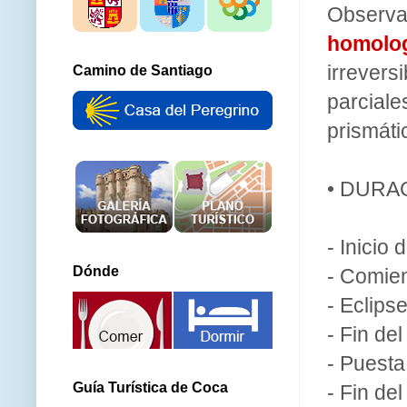
Observ
homolog
irrevers
Camino de Santiago
parciale
prismátic
• DURAC
- Inicio 
Dónde
- Comien
- Eclips
- Fin del
- Puesta
Guía Turística de Coca
- Fin del