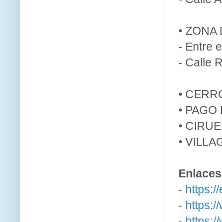
• ZONA
- Entre 
- Calle 
• CERR
• PAGO
• CIRU
• VILL
Enlaces 
-
https:/
-
https:/
-
https:/