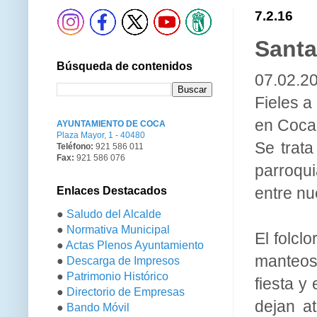
7.2.16
Santa
Búsqueda de contenidos
07.02.2
Fieles a
en Coca
AYUNTAMIENTO DE COCA
Plaza Mayor, 1 - 40480
Se trata
Teléfono:
921 586 011
Fax:
921 586 076
parroqu
entre nu
Enlaces Destacados
●
Saludo del Alcalde
●
Normativa Municipal
El folclo
●
Actas Plenos Ayuntamiento
manteos 
●
Descarga de Impresos
●
Patrimonio Histórico
fiesta y
●
Directorio de Empresas
dejan at
●
Bando Móvil