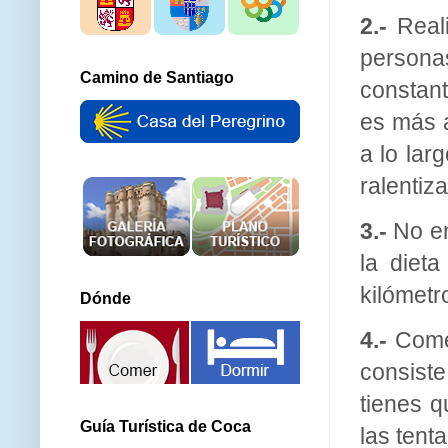
2.-
Reali
person
Camino de Santiago
constant
es más a
a lo lar
ralentiz
3.-
No em
la diet
kilómetr
Dónde
4.-
Come 
consiste
tienes q
Guía Turística de Coca
las tent