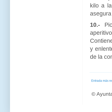
kilo a 
asegura 
10.-
Pic
aperiti
Contien
y enlent
de la co
Entrada más re
© Ayunt