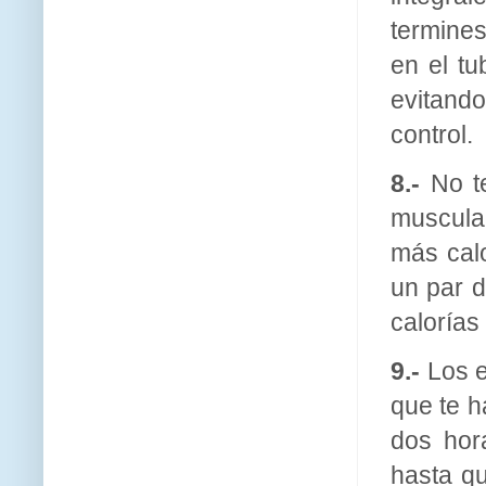
termines
en el tu
evitand
control.
8.-
No te
muscular
más calo
un par 
caloría
9.-
Los 
que te h
dos hor
hasta qu