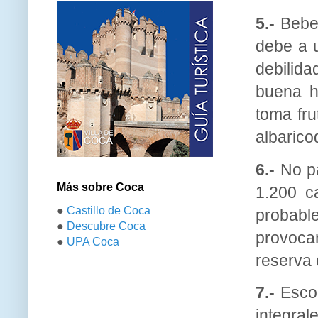
5.-
Bebe 
debe a 
debilida
buena h
toma fru
albarico
6.-
No p
Más sobre Coca
1.200 c
●
Castillo de Coca
probable
●
Descubre Coca
provoca
●
UPA Coca
reserva 
7.-
Escog
integral