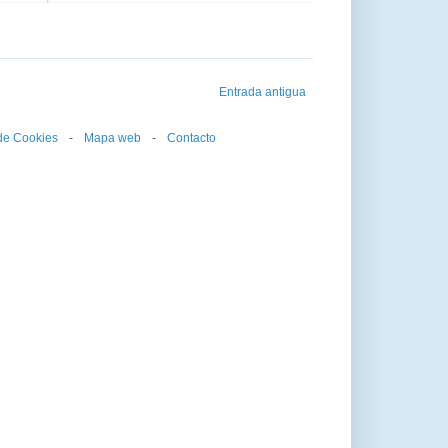
Entrada antigua
 de Cookies
--
-
--
Mapa web
--
-
--
Contacto