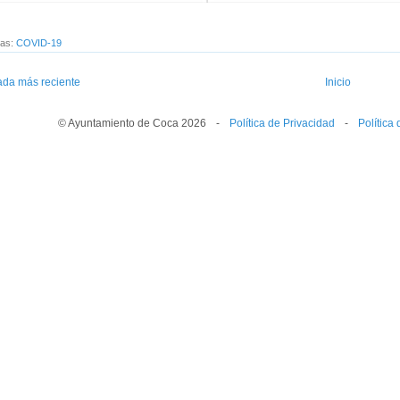
tas:
COVID-19
ada más reciente
Inicio
© Ayuntamiento de Coca 2026
--
-
--
Política de Privacidad
--
-
--
Política