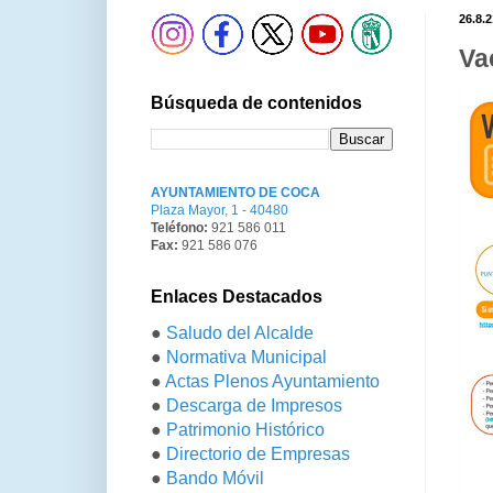
26.8.2
Va
Búsqueda de contenidos
AYUNTAMIENTO DE COCA
Plaza Mayor, 1 - 40480
Teléfono:
921 586 011
Fax:
921 586 076
Enlaces Destacados
●
Saludo del Alcalde
●
Normativa Municipal
●
Actas Plenos Ayuntamiento
●
Descarga de Impresos
●
Patrimonio Histórico
●
Directorio de Empresas
●
Bando Móvil