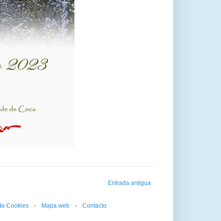
Entrada antigua
 de Cookies
--
-
--
Mapa web
--
-
--
Contacto