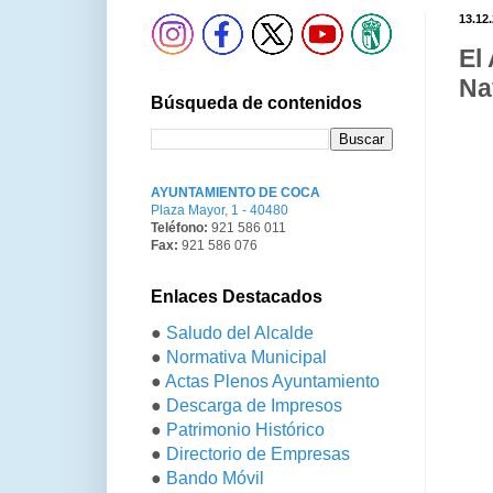
13.12
El
Na
Búsqueda de contenidos
AYUNTAMIENTO DE COCA
Plaza Mayor, 1 - 40480
Teléfono:
921 586 011
Fax:
921 586 076
Enlaces Destacados
●
Saludo del Alcalde
●
Normativa Municipal
●
Actas Plenos Ayuntamiento
●
Descarga de Impresos
●
Patrimonio Histórico
●
Directorio de Empresas
●
Bando Móvil