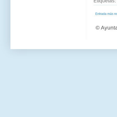
Etiquetas
Entrada más re
© Ayunt