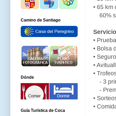
• 65 km 
60% sen
Camino de Santiago
Servicio
• Prueb
• Bolsa 
• Segur
• Avitua
• Trofe
Dónde
- 3 prim
- Premi
• Sorteo
• Comida
Guía Turística de Coca