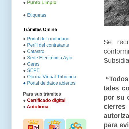
●
Punto Limpio
●
Etiquetas
Trámites Online
●
Portal del ciudadano
Se recu
●
Perfil del contratante
conform
●
Catastro
●
Sede Electrónica Ayto.
Subsidia
●
Ceres
●
SEPE
●
Oficina Virtual Tributaria
“Todos 
●
Portal de datos abiertos
tales c
Para sus trámites
por su 
●
Certificado digital
cierres
●
Autofirma
autoriz
para evi