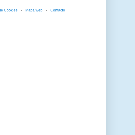
 de Cookies
--
-
--
Mapa web
--
-
--
Contacto