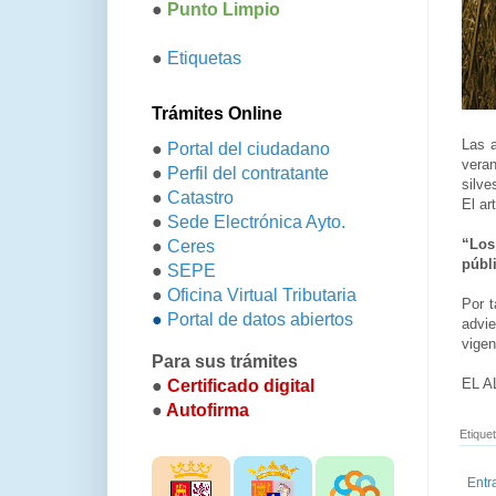
●
Punto Limpio
●
Etiquetas
Trámites Online
Las a
●
Portal del ciudadano
vera
●
Perfil del contratante
silve
●
Catastro
El ar
●
Sede Electrónica Ayto.
“Los
●
Ceres
públ
●
SEPE
●
Oficina Virtual Tributaria
Por t
●
Portal de datos abiertos
advie
vigen
Para sus trámites
EL 
●
Certificado digital
●
Autofirma
Etique
Entr