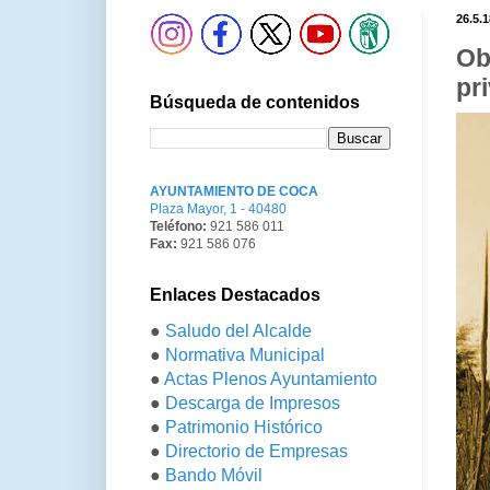
26.5.1
Ob
pr
Búsqueda de contenidos
AYUNTAMIENTO DE COCA
Plaza Mayor, 1 - 40480
Teléfono:
921 586 011
Fax:
921 586 076
Enlaces Destacados
●
Saludo del Alcalde
●
Normativa Municipal
●
Actas Plenos Ayuntamiento
●
Descarga de Impresos
●
Patrimonio Histórico
●
Directorio de Empresas
●
Bando Móvil