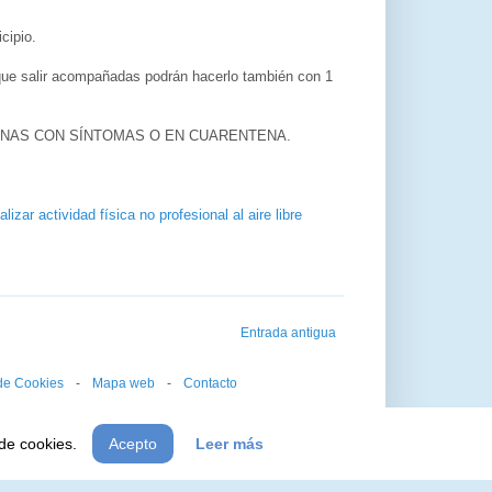
cipio.
que salir acompañadas podrán hacerlo también con 1
PERSONAS CON SÍNTOMAS O EN CUARENTENA.
zar actividad física no profesional al aire libre
Entrada antigua
 de Cookies
--
-
--
Mapa web
--
-
--
Contacto
 de cookies.
Acepto
Leer más