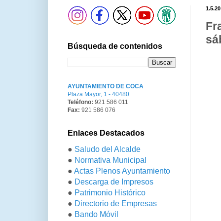
1.5.20
Fr
sá
Búsqueda de contenidos
AYUNTAMIENTO DE COCA
Plaza Mayor, 1 - 40480
Teléfono:
921 586 011
Fax:
921 586 076
Enlaces Destacados
●
Saludo del Alcalde
●
Normativa Municipal
●
Actas Plenos Ayuntamiento
●
Descarga de Impresos
●
Patrimonio Histórico
●
Directorio de Empresas
●
Bando Móvil