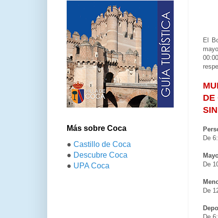
El Bo
mayor
00:00
respe
MU
DE
SIN
Más sobre Coca
Pers
De 6:
●
Castillo de Coca
●
Descubre Coca
Mayo
De 10
●
UPA Coca
Meno
De 12
Depo
De 6: