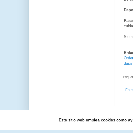
Depo
Pase
cuida
Siem
Enla
Orden
duran
Etique
Entr
Este sitio web emplea cookies como ayud