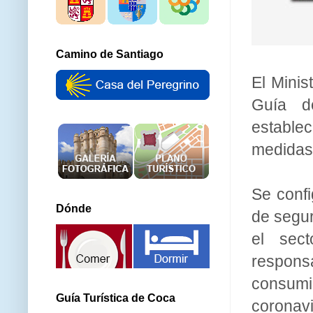
Camino de Santiago
El Minis
Guía de
estable
medidas 
Se conf
Dónde
de segur
el sect
responsa
consumi
Guía Turística de Coca
coronavi