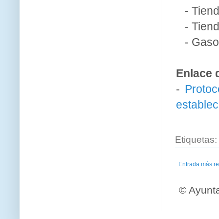
- Tienda
- Tiend
- Gasol
Enlace 
-
Protoc
establec
Etiquetas
Entrada más re
© Ayunt