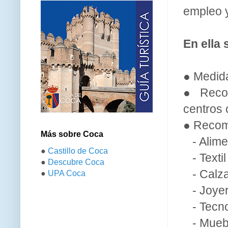
empleo y
En ella
● Medida
● Recom
centros 
● Recome
Más sobre Coca
- Alime
●
Castillo de Coca
- Textil
●
Descubre Coca
- Calz
●
UPA Coca
- Joyerí
- Tecnol
- Mueb