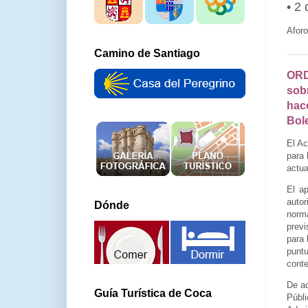
• 2
Aforo
Camino de Santiago
ORD
sobr
hac
Bole
El Ac
para 
actua
El a
autor
Dónde
norma
previ
para 
punt
conte
De ac
Guía Turística de Coca
Públ