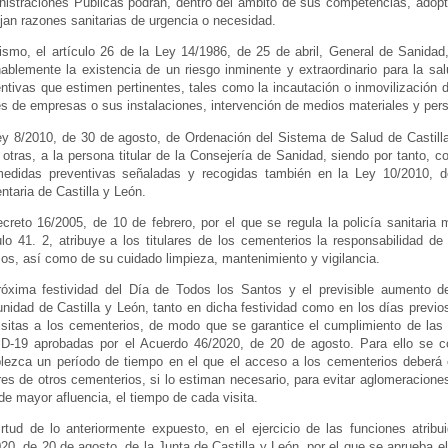
istraciones Públicas podrán, dentro del ámbito de sus competencias, adopt
ijan razones sanitarias de urgencia o necesidad.
ismo, el artículo 26 de la Ley 14/1986, de 25 de abril, General de Sanida
ablemente la existencia de un riesgo inminente y extraordinario para la sal
ntivas que estimen pertinentes, tales como la incautación o inmovilización d
es de empresas o sus instalaciones, intervención de medios materiales y per
y 8/2010, de 30 de agosto, de Ordenación del Sistema de Salud de Castilla y
 otras, a la persona titular de la Consejería de Sanidad, siendo por tanto, 
medidas preventivas señaladas y recogidas también en la Ley 10/2010, 
ntaria de Castilla y León.
creto 16/2005, de 10 de febrero, por el que se regula la policía sanitaria
ulo 41. 2, atribuye a los titulares de los cementerios la responsabilidad de
s, así como de su cuidado limpieza, mantenimiento y vigilancia.
róxima festividad del Día de Todos los Santos y el previsible aumento d
idad de Castilla y León, tanto en dicha festividad como en los días previos
isitas a los cementerios, de modo que se garantice el cumplimiento de las m
D-19 aprobadas por el Acuerdo 46/2020, de 20 de agosto. Para ello se c
lezca un período de tiempo en el que el acceso a los cementerios deberá 
ares de otros cementerios, si lo estiman necesario, para evitar aglomeraciones
de mayor afluencia, el tiempo de cada visita.
rtud de lo anteriormente expuesto, en el ejercicio de las funciones atrib
20, de 20 de agosto, de la Junta de Castilla y León, por el que se aprueba 