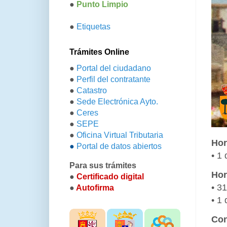
●
Punto Limpio
●
Etiquetas
Trámites Online
●
Portal del ciudadano
●
Perfil del contratante
●
Catastro
●
Sede Electrónica Ayto.
●
Ceres
●
SEPE
●
Oficina Virtual Tributaria
Hor
●
Portal de datos abiertos
• 1
Para sus trámites
Hor
●
Certificado digital
• 3
●
Autofirma
• 1
Con