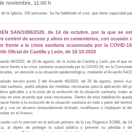
 de noviembre, 11:00 h
 de la Iglesia, 150 personas. Se ha habilitado el coro, que tiene capacidad 
EN SAN/1086/2020, de 14 de octubre, por la que se est
e control de acceso y aforo en cementerios, con ocasión d
er frente a la crisis sanitaria ocasionada por la COVID-1
tín Oficial de Castilla y León, de 16-10-2020
uerdo 46/2020, de 20 de agosto, de la Junta de Castilla y León, por el que 
hacer frente a la crisis sanitaria ocasionada por la COVID-19, en la Comunid
lizadas, en atención a la situación epidemiológica, mediante el Acuerdo 64/2
partado tercero punto 2 del Acuerdo 46/2020, de 20 de agosto, prevé «La
idad sanitaria, podrá adoptar las medidas necesarias para la aplicación del 
tiva aplicable y a la vista de la evolución de la situación sanitaria, todas
stas en este acuerdo que sean necesarias. Dentro de esta habilitación queda
hacer frente a la evolución de la situación sanitaria en todo o parte del terri
ual y con un alcance temporalmente limitado, modifiquen o impliquen el de
nidas en el Anexo».
uerdo con lo previsto en el artículo primero de la Ley Orgánica 3/1986, de 1
ica, al objeto de proteger la salud pública y prevenir su pérdida o dete