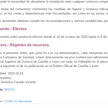
ando la necesidad de abandonar la instalación ante cualquier síntoma compa
titular del cementerio mantendrá las medidas de higiene y limpieza indic
o, en las zonas y dependencias más frecuentadas, así como en los aseos, en
 asistentes deberán cumplir las recomendaciones y normas establecidas por 
undo.- Efectos.
esente orden producirá efectos desde el 24 de octubre de 2020 hasta el 8 de
cero.- Régimen de recursos.
a la presente orden, que pone fin a la vía administrativa, cabe interponer r
la Consejera de Sanidad, o bien directamente recurso contencioso-administrat
nal Superior de Justicia de Castilla y León con sede en Valladolid en el pl
ía siguiente al de su publicación en el Boletín Oficial de Castilla y León.
adolid 2020-10-14
onsejera,
: Verónica Casado Vicente
te:
BOCYL
tas:
COVID-19
,
Información