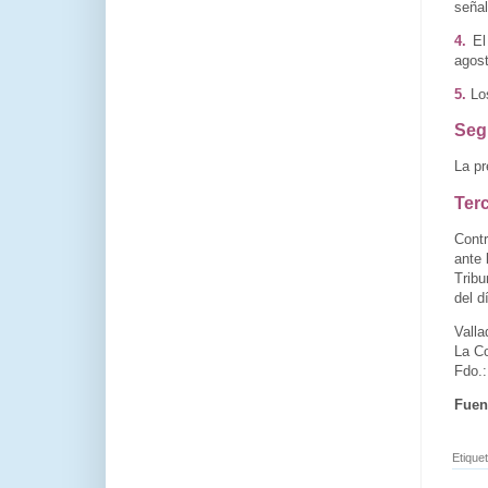
señal
4.
El 
agost
5.
Los
Seg
La pr
Ter
Contr
ante 
Tribu
del d
Vall
La C
Fdo.
Fuen
Etique