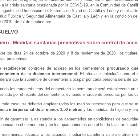
e a la crisis sanitaria ocasionada por la COVID-19, en la Comunidad de Castilla
 agosto, de Ordenación del Sistema de Salud de Castilla y León y en el artíc
lud Pública y Seguridad Alimentaria de Castilla y León y en la condición de 
0/2010, de 27 de septiembre:
SUELVO
ero.- Medidas sanitarias preventivas sobre control de acce
re los días 24 de octubre de 2020 y 8 de noviembre de 2020, los titulare
as preventivas:
e establecerán controles de acceso en los cementerios
procurando que
enimiento de la distancia interpersonal
. El aforo se calculará sobre el
derará que la superficie de cementerio a ocupar por cada persona será de 
ando las características del cementerio lo permitan deberá establecerse un do
sentido por el recinto del cementerio, evitando el cruce de personas por los 
n todo caso, se deberán emplear todos los medios necesarios para que se 
ancia interpersonal de al menos 1,50 metros
y las medidas de higiene y pro
in de garantizar la asistencia a los cementerios en condiciones de seguridad
nencia en el cementerio y en los aparcamientos con el fin de facilitar el contro
recomienda, recordar a los usuarios, mediante cartelería visible u otros me