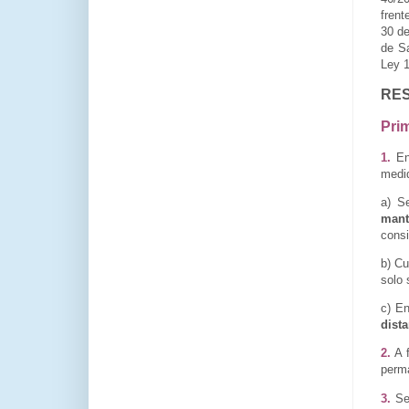
frent
30 de
de Sa
Ley 1
RE
Prim
1.
Ent
medid
a) S
mant
consi
b) Cu
solo 
c) E
dist
2.
A f
perma
3.
Se 