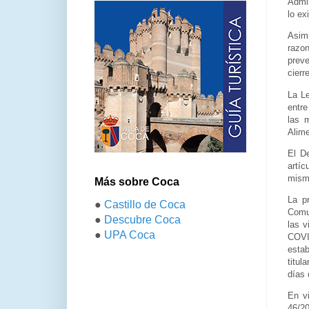
Admin
lo ex
Asim
razon
preve
cierr
La Le
entre
las 
Alime
El De
artíc
mismo
Más sobre Coca
La p
●
Castillo de Coca
Comun
●
Descubre Coca
las v
●
UPA Coca
COVI
estab
titul
días 
En vi
46/20