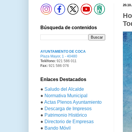
20.10
Ho
To
Búsqueda de contenidos
AYUNTAMIENTO DE COCA
Plaza Mayor, 1 - 40480
Teléfono:
921 586 011
Fax:
921 586 076
Enlaces Destacados
●
Saludo del Alcalde
●
Normativa Municipal
●
Actas Plenos Ayuntamiento
●
Descarga de Impresos
●
Patrimonio Histórico
●
Directorio de Empresas
●
Bando Móvil