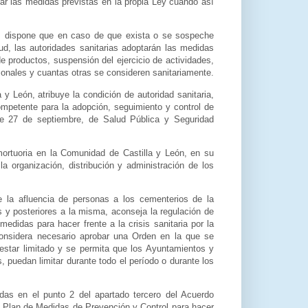
ar las medidas previstas en la propia Ley cuando así
d, dispone que en caso de que exista o se sospeche
ud, las autoridades sanitarias adoptarán las medidas
e productos, suspensión del ejercicio de actividades,
sonales y cuantas otras se consideren sanitariamente.
 León, atribuye la condición de autoridad sanitaria,
competente para la adopción, seguimiento y control de
de 27 de septiembre, de Salud Pública y Seguridad
 mortuoria en la Comunidad de Castilla y León, en su
 la organización, distribución y administración de los
e la afluencia de personas a los cementerios de la
 y posteriores a la misma, aconseja la regulación de
edidas para hacer frente a la crisis sanitaria por la
onsidera necesario aprobar una Orden en la que se
estar limitado y se permita que los Ayuntamientos y
, puedan limitar durante todo el período o durante los
uidas en el punto 2 del apartado tercero del Acuerdo
el Plan de Medidas de Prevención y Control para hacer