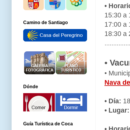
• Horari
15:30 a 
Camino de Santiago
17:00 a 
18:30 a 
..............
• Vacu
• Munici
Nava de
Dónde
• Día:
18
• Lugar:
Guía Turística de Coca
• Horar