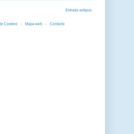
Entrada antigua
 de Cookies
--
-
--
Mapa web
--
-
--
Contacto