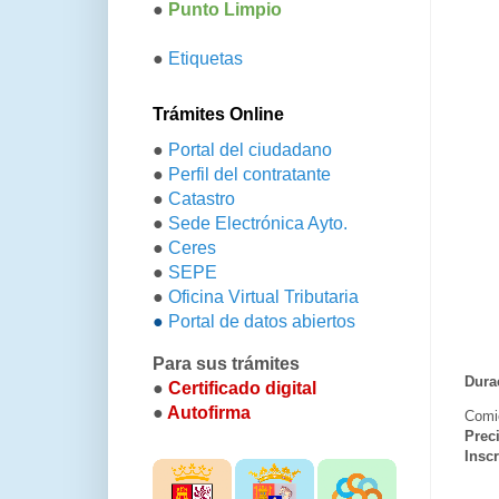
●
Punto Limpio
●
Etiquetas
Trámites Online
●
Portal del ciudadano
●
Perfil del contratante
●
Catastro
●
Sede Electrónica Ayto.
●
Ceres
●
SEPE
●
Oficina Virtual Tributaria
●
Portal de datos abiertos
Para sus trámites
Dura
●
Certificado digital
●
Autofirma
Comie
Prec
Insc